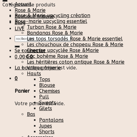
Accueil
Catégories de produits
Rose & Marie
Rose & Marie upcycling création
Boutique friperie
Rose-marie upcycling essentiel
Blog
Turban Rose & Marie
LIVE
Bandanas Rose & Marie
Recherche
Les tops torsadés Rose & Marie essentiel
pour :
Les chouchoux de chapeau Rose & Marie
Chemise upcyclée Rose &Marie
Se connecter
Sac bohème Rose & Marie
0,00
€
0
Les héritières coton antique Rose & Marie
La boutique friperie
Votre panier est vide.
Hauts
0
Tops
Blouse
Chemises
Panier
Pull
Sweats
Votre panier est vide.
Gilets
Bas
Pantalons
Jupes
Shorts