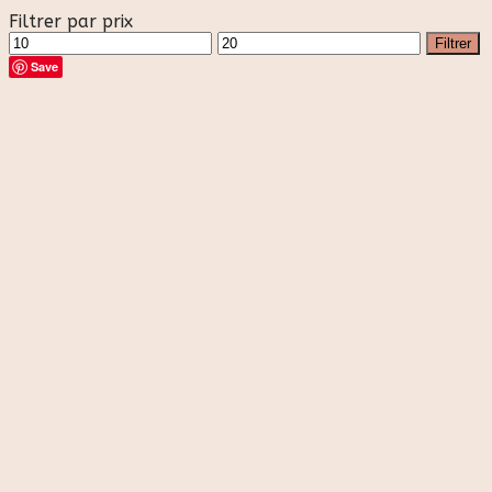
Filtrer par prix
Prix
Prix
Filtrer
min
max
Save