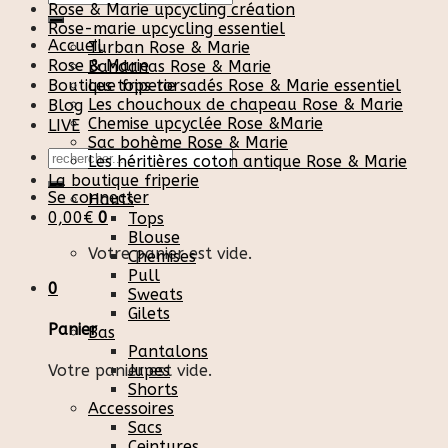
Rose & Marie upcycling création
pour :
Rose-marie upcycling essentiel
Accueil
Turban Rose & Marie
Rose & Marie
Bandanas Rose & Marie
Boutique friperie
Les tops torsadés Rose & Marie essentiel
Les chouchoux de chapeau Rose & Marie
Blog
Chemise upcyclée Rose &Marie
LIVE
Sac bohème Rose & Marie
Recherche
Les héritières coton antique Rose & Marie
pour :
La boutique friperie
Se connecter
Hauts
0,00
€
0
Tops
Blouse
Votre panier est vide.
Chemises
Pull
0
Sweats
Gilets
Panier
Bas
Pantalons
Votre panier est vide.
Jupes
Shorts
Accessoires
Sacs
Ceintures