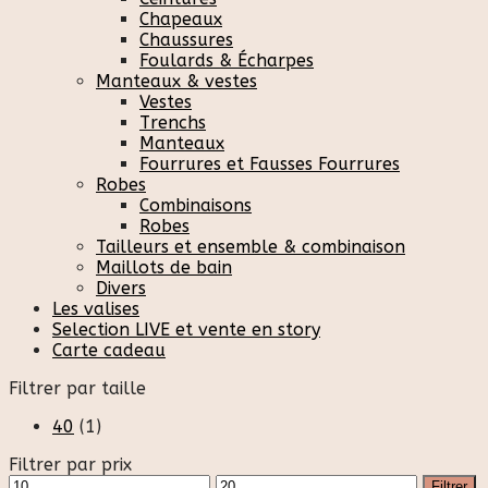
Chapeaux
Chaussures
Foulards & Écharpes
Manteaux & vestes
Vestes
Trenchs
Manteaux
Fourrures et Fausses Fourrures
Robes
Combinaisons
Robes
Tailleurs et ensemble & combinaison
Maillots de bain
Divers
Les valises
Selection LIVE et vente en story
Carte cadeau
Filtrer par taille
40
(1)
Filtrer par prix
Prix
Prix
Filtrer