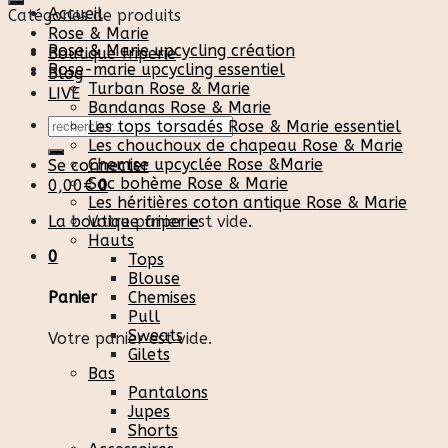
Accueil
Catégories de produits
Rose & Marie
Rose & Marie upcycling création
Boutique friperie
Rose-marie upcycling essentiel
Blog
Turban Rose & Marie
LIVE
Bandanas Rose & Marie
Recherche
Les tops torsadés Rose & Marie essentiel
pour :
Les chouchoux de chapeau Rose & Marie
Chemise upcyclée Rose &Marie
Se connecter
Sac bohème Rose & Marie
0,00
€
0
Les héritières coton antique Rose & Marie
La boutique friperie
Votre panier est vide.
Hauts
0
Tops
Blouse
Chemises
Panier
Pull
Sweats
Votre panier est vide.
Gilets
Bas
Pantalons
Jupes
Shorts