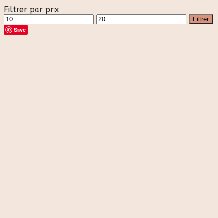
Filtrer par prix
Prix
Prix
Filtrer
min
max
Save