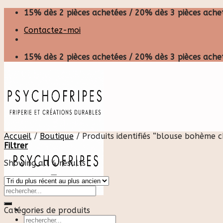
Skip
15% dès 2 pièces achetées / 20% dès 3 pièces achet
to
Contactez-moi
content
15% dès 2 pièces achetées / 20% dès 3 pièces achet
Accueil
/
Boutique
/
Produits identifiés “blouse bohème c
Filtrer
Showing all 4 results
Catégories de produits
Recherche