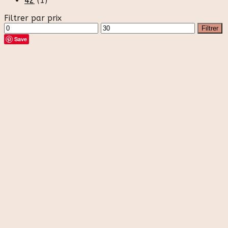
42
(1)
Filtrer par prix
Prix
Prix
Filtrer
min
max
Save