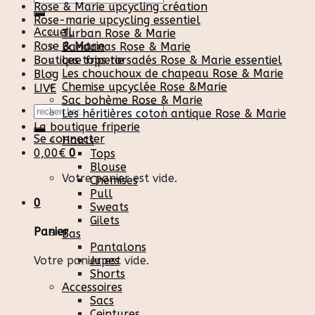
Rose & Marie upcycling création
pour :
Rose-marie upcycling essentiel
Accueil
Turban Rose & Marie
Rose & Marie
Bandanas Rose & Marie
Boutique friperie
Les tops torsadés Rose & Marie essentiel
Les chouchoux de chapeau Rose & Marie
Blog
Chemise upcyclée Rose &Marie
LIVE
Sac bohème Rose & Marie
Recherche
Les héritières coton antique Rose & Marie
pour :
La boutique friperie
Se connecter
Hauts
0,00
€
0
Tops
Blouse
Votre panier est vide.
Chemises
Pull
0
Sweats
Gilets
Panier
Bas
Pantalons
Votre panier est vide.
Jupes
Shorts
Accessoires
Sacs
Ceintures