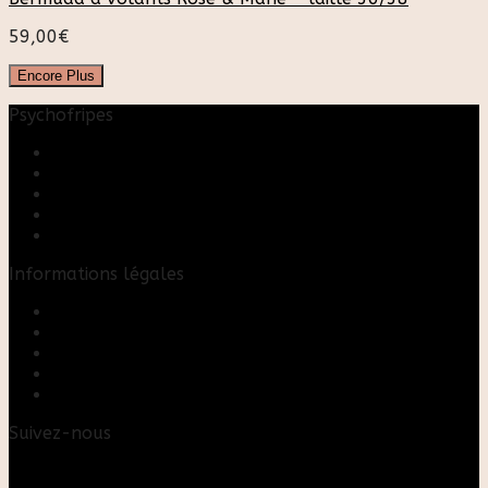
59,00
€
Encore Plus
Psychofripes
Accueil
Boutique
Blog
A propos
Rose & Marie upcycling
Informations légales
Contact
Mon compte
Mentions Légales
Conditions Générales de Vente
FAQ
Suivez-nous