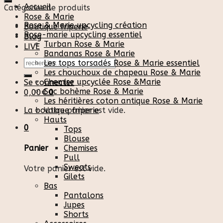
Accueil
Catégories de produits
Rose & Marie
Rose & Marie upcycling création
Boutique friperie
Rose-marie upcycling essentiel
Blog
Turban Rose & Marie
LIVE
Bandanas Rose & Marie
Recherche
Les tops torsadés Rose & Marie essentiel
pour :
Les chouchoux de chapeau Rose & Marie
Chemise upcyclée Rose &Marie
Se connecter
Sac bohème Rose & Marie
0,00
€
0
Les héritières coton antique Rose & Marie
La boutique friperie
Votre panier est vide.
Hauts
0
Tops
Blouse
Chemises
Panier
Pull
Sweats
Votre panier est vide.
Gilets
Bas
Pantalons
Jupes
Shorts