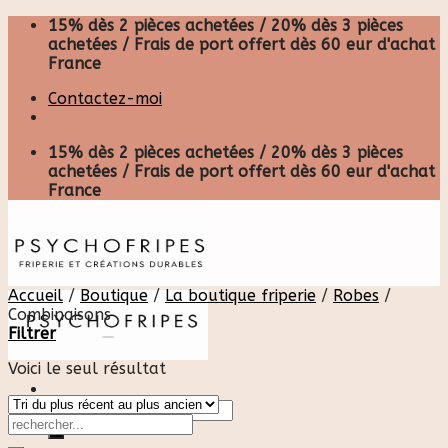
Skip
15% dès 2 pièces achetées / 20% dès 3 pièces
to
achetées / Frais de port offert dès 60 eur d'achat
content
France
Contactez-moi
15% dès 2 pièces achetées / 20% dès 3 pièces
achetées / Frais de port offert dès 60 eur d'achat
France
Accueil
/
Boutique
/
La boutique friperie
/
Robes
/
Combinaisons
Filtrer
Voici le seul résultat
Recherche
pour :