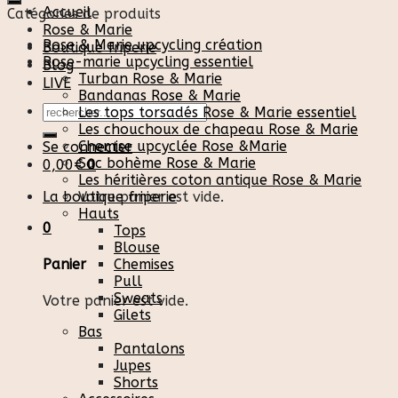
Accueil
Catégories de produits
Rose & Marie
Rose & Marie upcycling création
Boutique friperie
Rose-marie upcycling essentiel
Blog
Turban Rose & Marie
LIVE
Bandanas Rose & Marie
Recherche
Les tops torsadés Rose & Marie essentiel
pour :
Les chouchoux de chapeau Rose & Marie
Chemise upcyclée Rose &Marie
Se connecter
Sac bohème Rose & Marie
0,00
€
0
Les héritières coton antique Rose & Marie
La boutique friperie
Votre panier est vide.
Hauts
0
Tops
Blouse
Chemises
Panier
Pull
Sweats
Votre panier est vide.
Gilets
Bas
Pantalons
Jupes
Shorts