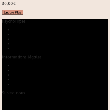
30,00
€
Encore Plus
Psychofripes
Accueil
Boutique
Blog
A propos
Rose & Marie upcycling
Informations légales
Contact
Mon compte
Mentions Légales
Conditions Générales de Vente
FAQ
Suivez-nous