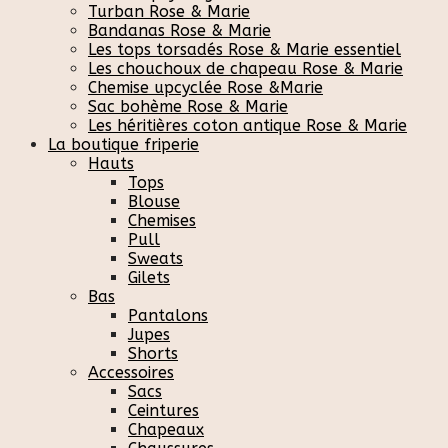
Turban Rose & Marie
Bandanas Rose & Marie
Les tops torsadés Rose & Marie essentiel
Les chouchoux de chapeau Rose & Marie
Chemise upcyclée Rose &Marie
Sac bohème Rose & Marie
Les héritières coton antique Rose & Marie
La boutique friperie
Hauts
Tops
Blouse
Chemises
Pull
Sweats
Gilets
Bas
Pantalons
Jupes
Shorts
Accessoires
Sacs
Ceintures
Chapeaux