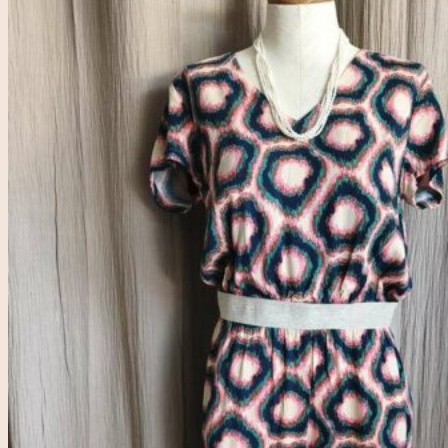
Accueil
Rose & Marie
Boutique friperie
Blog
LIVE
Recherche
pour :
Se connecter
0,00
€
0
Votre panier est vide.
0
Panier
Votre panier est vide.