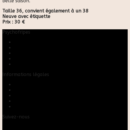
belle saison.
Taille 36, convient également à un 38
Neuve avec étiquette
Prix : 30 €
Psychofripes
Accueil
Boutique
Blog
A propos
Rose & Marie upcycling
Informations légales
Contact
Mon compte
Mentions Légales
Conditions Générales de Vente
FAQ
Suivez-nous