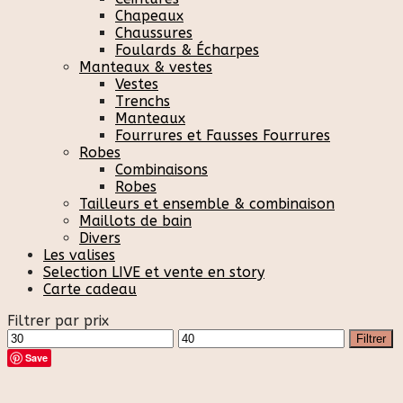
Chapeaux
Chaussures
Foulards & Écharpes
Manteaux & vestes
Vestes
Trenchs
Manteaux
Fourrures et Fausses Fourrures
Robes
Combinaisons
Robes
Tailleurs et ensemble & combinaison
Maillots de bain
Divers
Les valises
Selection LIVE et vente en story
Carte cadeau
Filtrer par prix
Prix
Prix
Filtrer
min
max
Save