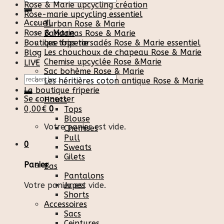
Rose & Marie upcycling création
pour :
Rose-marie upcycling essentiel
Accueil
Turban Rose & Marie
Rose & Marie
Bandanas Rose & Marie
Boutique friperie
Les tops torsadés Rose & Marie essentiel
Les chouchoux de chapeau Rose & Marie
Blog
Chemise upcyclée Rose &Marie
LIVE
Sac bohème Rose & Marie
Recherche
Les héritières coton antique Rose & Marie
pour :
La boutique friperie
Se connecter
Hauts
0,00
€
0
Tops
Blouse
Votre panier est vide.
Chemises
Pull
0
Sweats
Gilets
Panier
Bas
Pantalons
Votre panier est vide.
Jupes
Shorts
Accessoires
Sacs
Ceintures