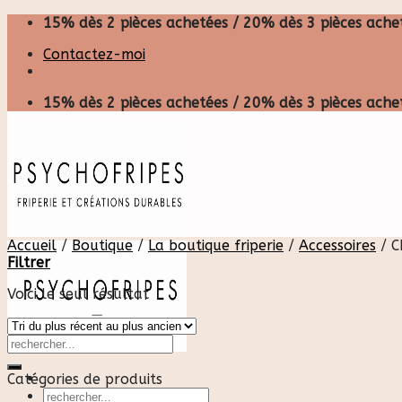
Skip
15% dès 2 pièces achetées / 20% dès 3 pièces achet
to
Contactez-moi
content
15% dès 2 pièces achetées / 20% dès 3 pièces achet
Accueil
/
Boutique
/
La boutique friperie
/
Accessoires
/
C
Filtrer
Voici le seul résultat
Catégories de produits
Recherche