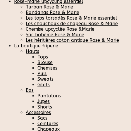
Rose-marie upcycling essentiel
Turban Rose & Marie
Bandanas Rose & Marie
Les tops torsadés Rose & Marie essentiel
Les chouchoux de chapeau Rose & Marie
Chemise upcyclée Rose &Marie
Sac bohème Rose & Marie
Les héritières coton antique Rose & Marie
La boutique friperie
Hauts
Tops
Blouse
Chemises
Pull
Sweats
Gilets
Bas
Pantalons
Jupes
Shorts
Accessoires
Sacs
Ceintures
Chapeaux