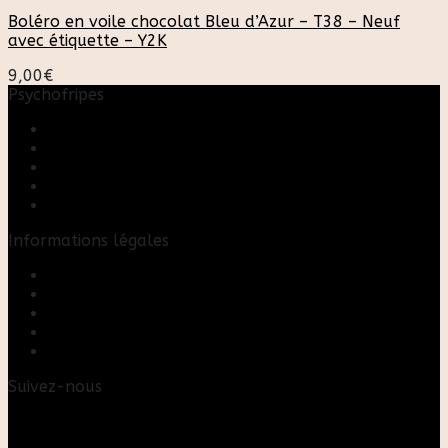
Boléro en voile chocolat Bleu d’Azur – T38 – Neuf
avec étiquette – Y2K
9,00
€
Psychofripes
Accueil
Boutique
Blog
A propos
Rose & Marie upcycling
Informations légales
Contact
Mon compte
Mentions Légales
Conditions Générales de Vente
FAQ
Suivez-nous