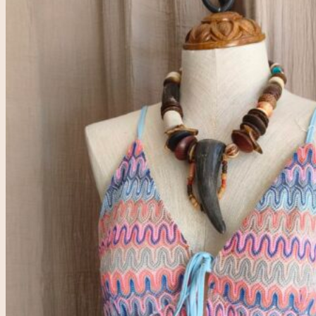
Accueil
Rose & Marie
Boutique friperie
Blog
LIVE
Recherche
pour :
Se connecter
0,00
€
0
Votre panier est vide.
0
Panier
Votre panier est vide.