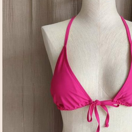
pour :
Accueil
Rose & Marie
Boutique friperie
Blog
LIVE
Recherche
pour :
Se connecter
0,00
€
0
Votre panier est vide.
0
Panier
Votre panier est vide.