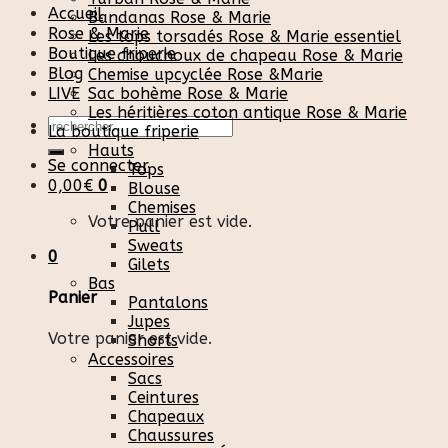
Accueil
Bandanas Rose & Marie
Rose & Marie
Les tops torsadés Rose & Marie essentiel
Boutique friperie
Les chouchoux de chapeau Rose & Marie
Blog
Chemise upcyclée Rose &Marie
LIVE
Sac bohème Rose & Marie
Les héritières coton antique Rose & Marie
Recherche
La boutique friperie
pour :
Hauts
Se connecter
Tops
0,00
€
0
Blouse
Chemises
Votre panier est vide.
Pull
Sweats
0
Gilets
Bas
Panier
Pantalons
Jupes
Votre panier est vide.
Shorts
Accessoires
Sacs
Ceintures
Chapeaux
Chaussures