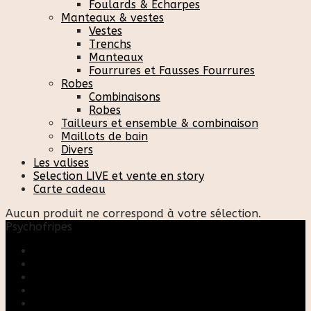
Foulards & Écharpes
Manteaux & vestes
Vestes
Trenchs
Manteaux
Fourrures et Fausses Fourrures
Robes
Combinaisons
Robes
Tailleurs et ensemble & combinaison
Maillots de bain
Divers
Les valises
Selection LIVE et vente en story
Carte cadeau
Aucun produit ne correspond à votre sélection.
Psychofripes
Accueil
Boutique
Blog
A propos
Rose & Marie upcycling