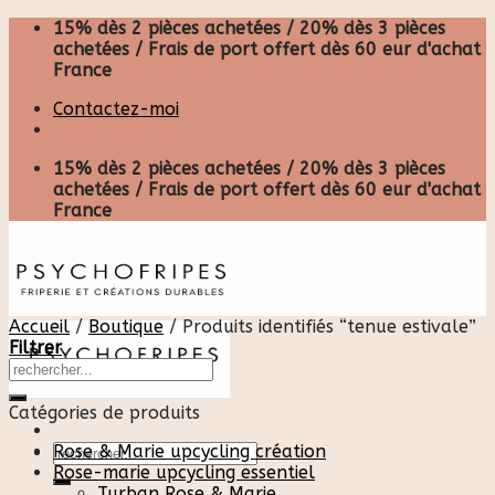
Skip
15% dès 2 pièces achetées / 20% dès 3 pièces
to
achetées / Frais de port offert dès 60 eur d'achat
content
France
Contactez-moi
15% dès 2 pièces achetées / 20% dès 3 pièces
achetées / Frais de port offert dès 60 eur d'achat
France
Accueil
/
Boutique
/
Produits identifiés “tenue estivale”
Filtrer
Catégories de produits
Recherche
Rose & Marie upcycling création
pour :
Rose-marie upcycling essentiel
Turban Rose & Marie