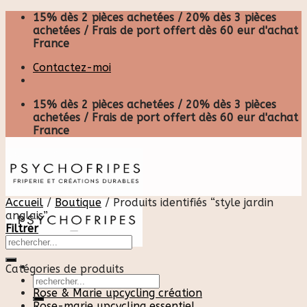
Skip
15% dès 2 pièces achetées / 20% dès 3 pièces
to
achetées / Frais de port offert dès 60 eur d'achat
content
France
Contactez-moi
15% dès 2 pièces achetées / 20% dès 3 pièces
achetées / Frais de port offert dès 60 eur d'achat
France
Accueil
/
Boutique
/
Produits identifiés “style jardin
anglais”
Filtrer
Catégories de produits
Recherche
pour :
Rose & Marie upcycling création
Rose-marie upcycling essentiel