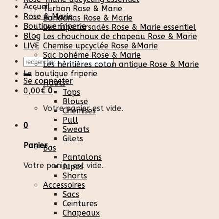
Accueil
Turban Rose & Marie
Rose & Marie
Bandanas Rose & Marie
Boutique friperie
Les tops torsadés Rose & Marie essentiel
Blog
Les chouchoux de chapeau Rose & Marie
LIVE
Chemise upcyclée Rose &Marie
Sac bohème Rose & Marie
Recherche
Les héritières coton antique Rose & Marie
pour :
La boutique friperie
Se connecter
Hauts
0,00
€
0
Tops
Blouse
Votre panier est vide.
Chemises
Pull
0
Sweats
Gilets
Panier
Bas
Pantalons
Votre panier est vide.
Jupes
Shorts
Accessoires
Sacs
Ceintures
Chapeaux