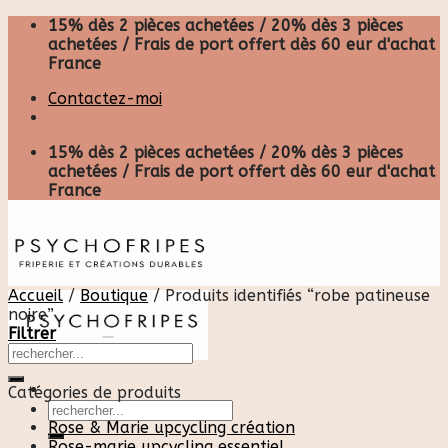
Skip
15% dès 2 pièces achetées / 20% dès 3 pièces
to
achetées / Frais de port offert dès 60 eur d'achat
content
France
Contactez-moi
15% dès 2 pièces achetées / 20% dès 3 pièces
achetées / Frais de port offert dès 60 eur d'achat
France
Accueil
/
Boutique
/
Produits identifiés “robe patineuse
noire”
Filtrer
Catégories de produits
Recherche
pour :
Rose & Marie upcycling création
Rose-marie upcycling essentiel