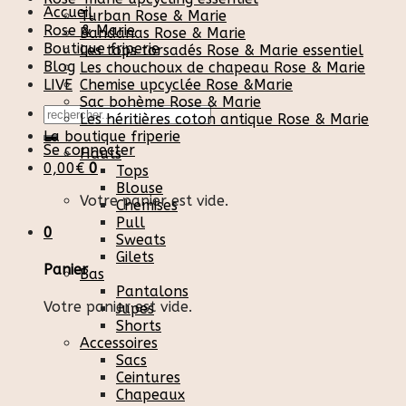
Accueil
Turban Rose & Marie
Rose & Marie
Bandanas Rose & Marie
Boutique friperie
Les tops torsadés Rose & Marie essentiel
Blog
Les chouchoux de chapeau Rose & Marie
LIVE
Chemise upcyclée Rose &Marie
Sac bohème Rose & Marie
Recherche
Les héritières coton antique Rose & Marie
pour :
La boutique friperie
Se connecter
Hauts
0,00
€
0
Tops
Blouse
Votre panier est vide.
Chemises
Pull
0
Sweats
Gilets
Panier
Bas
Pantalons
Votre panier est vide.
Jupes
Shorts
Accessoires
Sacs
Ceintures
Chapeaux