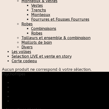
Manteaux & vestes
Vestes
Trenchs
Manteaux
Fourrures et Fausses Fourrures
Robes
Combinaisons
Robes
Tailleurs et ensemble & combinaison
Maillots de bain
Divers
Les valises
Selection LIVE et vente en story
Carte cadeau
Aucun produit ne correspond à votre sélection.
Psychofripes
Accueil
Boutique
Blog
A propos
Rose & Marie upcycling