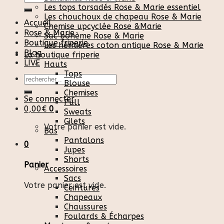
pour :
Les tops torsadés Rose & Marie essentiel
Les chouchoux de chapeau Rose & Marie
Accueil
Chemise upcyclée Rose &Marie
Rose & Marie
Sac bohème Rose & Marie
Boutique friperie
Les héritières coton antique Rose & Marie
Blog
La boutique friperie
LIVE
Hauts
Tops
Recherche
Blouse
pour :
Chemises
Se connecter
Pull
0,00
€
0
Sweats
Gilets
Votre panier est vide.
Bas
Pantalons
0
Jupes
Shorts
Panier
Accessoires
Sacs
Votre panier est vide.
Ceintures
Chapeaux
Chaussures
Foulards & Écharpes