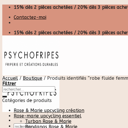
Skip
15% dès 2 pièces achetées / 20% dès 3 pièces achet
to
Contactez-moi
content
15% dès 2 pièces achetées / 20% dès 3 pièces achet
Accueil
/
Boutique
/
Produits identifiés “robe fluide fem
Filtrer
Catégories de produits
Rose & Marie upcycling création
Rose-marie upcycling essentiel
Turban Rose & Marie
Recherche
Bandanas Rose & Marie