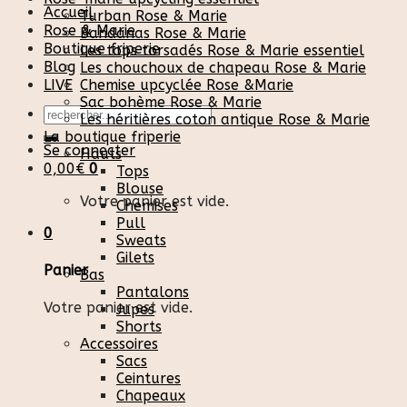
Accueil
Turban Rose & Marie
Rose & Marie
Bandanas Rose & Marie
Boutique friperie
Les tops torsadés Rose & Marie essentiel
Blog
Les chouchoux de chapeau Rose & Marie
LIVE
Chemise upcyclée Rose &Marie
Sac bohème Rose & Marie
Recherche
Les héritières coton antique Rose & Marie
pour :
La boutique friperie
Se connecter
Hauts
0,00
€
0
Tops
Blouse
Votre panier est vide.
Chemises
Pull
0
Sweats
Gilets
Panier
Bas
Pantalons
Votre panier est vide.
Jupes
Shorts
Accessoires
Sacs
Ceintures
Chapeaux