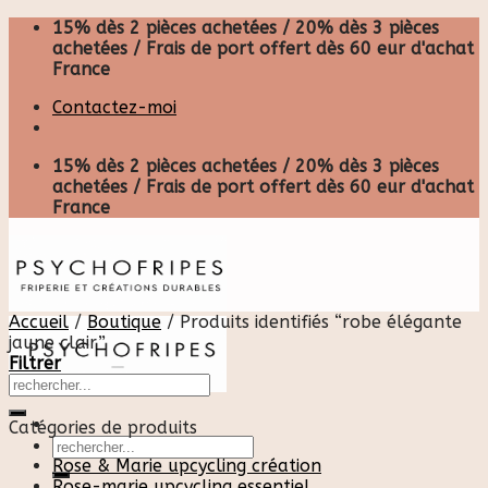
Skip
15% dès 2 pièces achetées / 20% dès 3 pièces
to
achetées / Frais de port offert dès 60 eur d'achat
content
France
Contactez-moi
15% dès 2 pièces achetées / 20% dès 3 pièces
achetées / Frais de port offert dès 60 eur d'achat
France
Accueil
/
Boutique
/
Produits identifiés “robe élégante
jaune clair”
Filtrer
Catégories de produits
Recherche
pour :
Rose & Marie upcycling création
Rose-marie upcycling essentiel