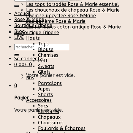
pour :
Les tops torsadés Rose & Marie essentiel
Les chouchoux de chapeau Rose & Marie
Accueil
Chemise upcyclée Rose &Marie
Rose & Marie
Sac bohème Rose & Marie
Boutique friperie
Les héritières coton antique Rose & Marie
Blog
La boutique friperie
LIVE
Hauts
Tops
Recherche
Blouse
pour :
Chemises
Se connecter
Pull
0,00
€
0
Sweats
Gilets
Votre panier est vide.
Bas
Pantalons
0
Jupes
Shorts
Panier
Accessoires
Sacs
Votre panier est vide.
Ceintures
Chapeaux
Chaussures
Foulards & Écharpes