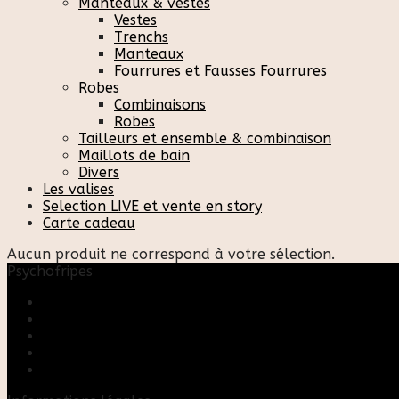
Manteaux & vestes
Vestes
Trenchs
Manteaux
Fourrures et Fausses Fourrures
Robes
Combinaisons
Robes
Tailleurs et ensemble & combinaison
Maillots de bain
Divers
Les valises
Selection LIVE et vente en story
Carte cadeau
Aucun produit ne correspond à votre sélection.
Psychofripes
Accueil
Boutique
Blog
A propos
Rose & Marie upcycling