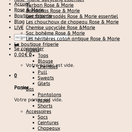
Accueil
Turban Rose & Marie
Rose & Marie
Bandanas Rose & Marie
Boutique friperie
Les tops torsadés Rose & Marie essentiel
Blog
Les chouchoux de chapeau Rose & Marie
LIVE
Chemise upcyclée Rose &Marie
Sac bohème Rose & Marie
Recherche
Les héritières coton antique Rose & Marie
pour :
La boutique friperie
Se connecter
Hauts
0,00
€
0
Tops
Blouse
Votre panier est vide.
Chemises
Pull
0
Sweats
Gilets
Panier
Bas
Pantalons
Votre panier est vide.
Jupes
Shorts
Accessoires
Sacs
Ceintures
Chapeaux