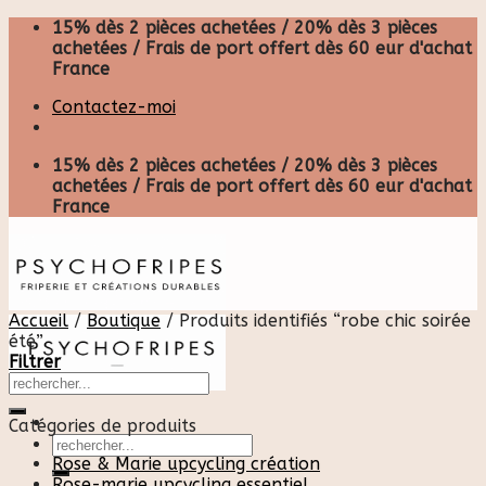
Skip
15% dès 2 pièces achetées / 20% dès 3 pièces
to
achetées / Frais de port offert dès 60 eur d'achat
content
France
Contactez-moi
15% dès 2 pièces achetées / 20% dès 3 pièces
achetées / Frais de port offert dès 60 eur d'achat
France
Accueil
/
Boutique
/
Produits identifiés “robe chic soirée
été”
Filtrer
Catégories de produits
Recherche
pour :
Rose & Marie upcycling création
Rose-marie upcycling essentiel