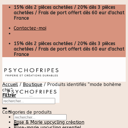
Skip
15% dès 2 pièces achetées / 20% dès 3 pièces
to
achetées / Frais de port offert dès 60 eur d'achat
content
France
Contactez-moi
15% dès 2 pièces achetées / 20% dès 3 pièces
achetées / Frais de port offert dès 60 eur d'achat
France
Accueil
/
Boutique
/
Produits identifiés “mode bohème
chic”
Filtrer
Catégories de produits
Recherche
pour :
Rose & Marie upcycling création
Rose-marie upcycling essentiel