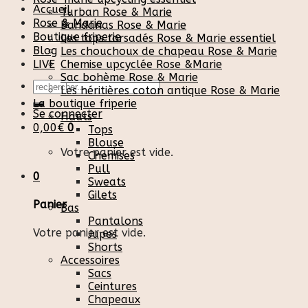
Accueil
Turban Rose & Marie
Rose & Marie
Bandanas Rose & Marie
Boutique friperie
Les tops torsadés Rose & Marie essentiel
Blog
Les chouchoux de chapeau Rose & Marie
LIVE
Chemise upcyclée Rose &Marie
Sac bohème Rose & Marie
Recherche
Les héritières coton antique Rose & Marie
pour :
La boutique friperie
Se connecter
Hauts
0,00
€
0
Tops
Blouse
Votre panier est vide.
Chemises
Pull
0
Sweats
Gilets
Panier
Bas
Pantalons
Votre panier est vide.
Jupes
Shorts
Accessoires
Sacs
Ceintures
Chapeaux