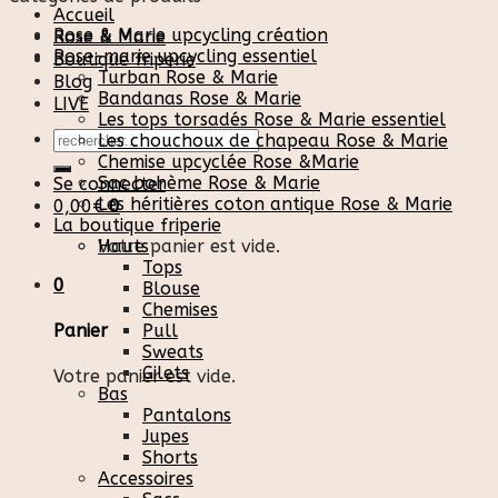
Accueil
Rose & Marie upcycling création
Rose & Marie
Rose-marie upcycling essentiel
Boutique friperie
Turban Rose & Marie
Blog
Bandanas Rose & Marie
LIVE
Les tops torsadés Rose & Marie essentiel
Recherche
Les chouchoux de chapeau Rose & Marie
pour :
Chemise upcyclée Rose &Marie
Sac bohème Rose & Marie
Se connecter
Les héritières coton antique Rose & Marie
0,00
€
0
La boutique friperie
Votre panier est vide.
Hauts
Tops
0
Blouse
Chemises
Pull
Panier
Sweats
Gilets
Votre panier est vide.
Bas
Pantalons
Jupes
Shorts
Accessoires