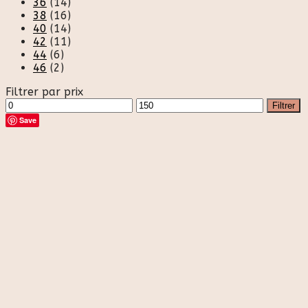
36
(14)
38
(16)
40
(14)
42
(11)
44
(6)
46
(2)
Filtrer par prix
Prix
Prix
Filtrer
min
max
Save