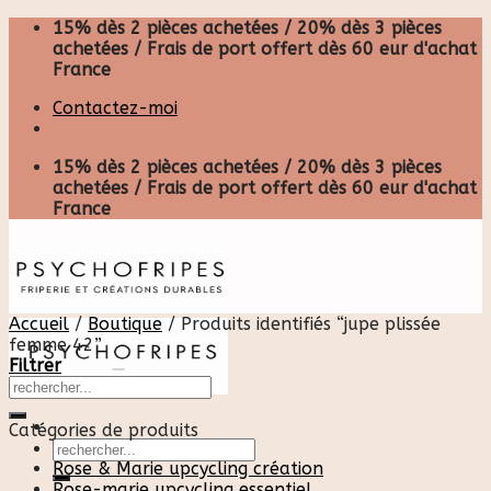
Skip
15% dès 2 pièces achetées / 20% dès 3 pièces
to
achetées / Frais de port offert dès 60 eur d'achat
content
France
Contactez-moi
15% dès 2 pièces achetées / 20% dès 3 pièces
achetées / Frais de port offert dès 60 eur d'achat
France
Accueil
/
Boutique
/
Produits identifiés “jupe plissée
femme 42”
Filtrer
Catégories de produits
Recherche
pour :
Rose & Marie upcycling création
Rose-marie upcycling essentiel