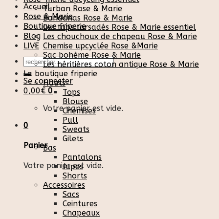
Accueil
Turban Rose & Marie
Rose & Marie
Bandanas Rose & Marie
Boutique friperie
Les tops torsadés Rose & Marie essentiel
Blog
Les chouchoux de chapeau Rose & Marie
LIVE
Chemise upcyclée Rose &Marie
Sac bohème Rose & Marie
Recherche
Les héritières coton antique Rose & Marie
pour :
La boutique friperie
Se connecter
Hauts
0,00
€
0
Tops
Blouse
Votre panier est vide.
Chemises
Pull
0
Sweats
Gilets
Panier
Bas
Pantalons
Votre panier est vide.
Jupes
Shorts
Accessoires
Sacs
Ceintures
Chapeaux