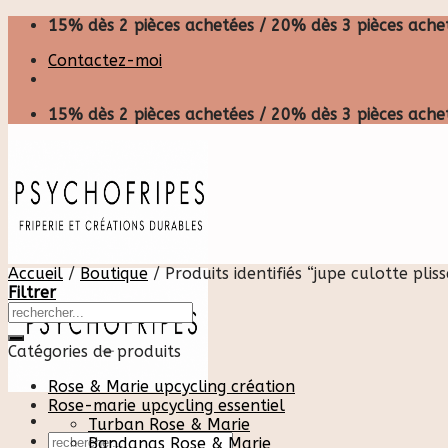
Skip
15% dès 2 pièces achetées / 20% dès 3 pièces achet
to
Contactez-moi
content
15% dès 2 pièces achetées / 20% dès 3 pièces achet
Accueil
/
Boutique
/
Produits identifiés “jupe culotte plis
Filtrer
Catégories de produits
Rose & Marie upcycling création
Rose-marie upcycling essentiel
Turban Rose & Marie
Recherche
Bandanas Rose & Marie