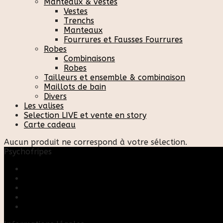
Manteaux & vestes
Vestes
Trenchs
Manteaux
Fourrures et Fausses Fourrures
Robes
Combinaisons
Robes
Tailleurs et ensemble & combinaison
Maillots de bain
Divers
Les valises
Selection LIVE et vente en story
Carte cadeau
Aucun produit ne correspond à votre sélection.
Psychofripes
Accueil
Boutique
Blog
A propos
Rose & Marie upcycling