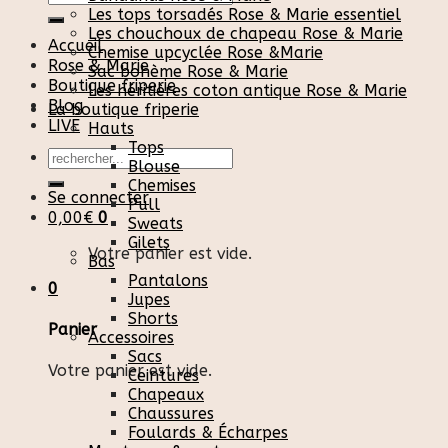
pour :
Les tops torsadés Rose & Marie essentiel
Les chouchoux de chapeau Rose & Marie
Accueil
Chemise upcyclée Rose &Marie
Rose & Marie
Sac bohème Rose & Marie
Boutique friperie
Les héritières coton antique Rose & Marie
Blog
La boutique friperie
LIVE
Hauts
Tops
Recherche
Blouse
pour :
Chemises
Se connecter
Pull
0,00
€
0
Sweats
Gilets
Votre panier est vide.
Bas
Pantalons
0
Jupes
Shorts
Panier
Accessoires
Sacs
Votre panier est vide.
Ceintures
Chapeaux
Chaussures
Foulards & Écharpes