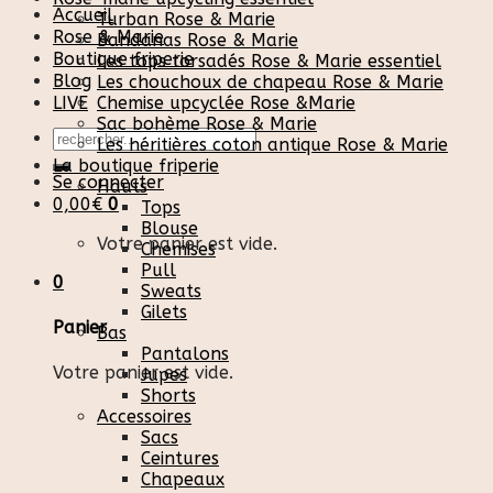
Accueil
Turban Rose & Marie
Rose & Marie
Bandanas Rose & Marie
Boutique friperie
Les tops torsadés Rose & Marie essentiel
Blog
Les chouchoux de chapeau Rose & Marie
LIVE
Chemise upcyclée Rose &Marie
Sac bohème Rose & Marie
Recherche
Les héritières coton antique Rose & Marie
pour :
La boutique friperie
Se connecter
Hauts
0,00
€
0
Tops
Blouse
Votre panier est vide.
Chemises
Pull
0
Sweats
Gilets
Panier
Bas
Pantalons
Votre panier est vide.
Jupes
Shorts
Accessoires
Sacs
Ceintures
Chapeaux