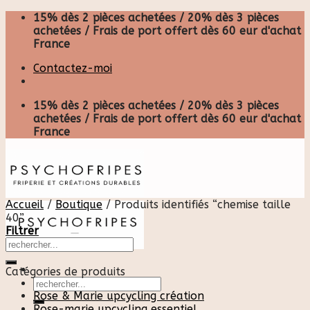
Skip
15% dès 2 pièces achetées / 20% dès 3 pièces
to
achetées / Frais de port offert dès 60 eur d'achat
content
France
Contactez-moi
15% dès 2 pièces achetées / 20% dès 3 pièces
achetées / Frais de port offert dès 60 eur d'achat
France
Accueil
/
Boutique
/
Produits identifiés “chemise taille
40”
Filtrer
Catégories de produits
Recherche
pour :
Rose & Marie upcycling création
Rose-marie upcycling essentiel