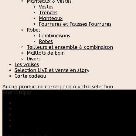
Manteaux & vestes
Vestes
Trenchs
Manteaux
Fourrures et Fausses Fourrures
Robes
Combinaisons
Robes
Tailleurs et ensemble & combinaison
Maillots de bain
Divers
Les valises
Selection LIVE et vente en story
Carte cadeau
Aucun produit ne correspond à votre sélection.
Psychofripes
Accueil
Boutique
Blog
A propos
Rose & Marie upcycling