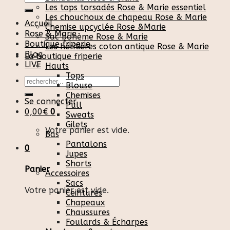
pour :
Les tops torsadés Rose & Marie essentiel
Les chouchoux de chapeau Rose & Marie
Accueil
Chemise upcyclée Rose &Marie
Rose & Marie
Sac bohème Rose & Marie
Boutique friperie
Les héritières coton antique Rose & Marie
Blog
La boutique friperie
LIVE
Hauts
Tops
Recherche
Blouse
pour :
Chemises
Se connecter
Pull
0,00
€
0
Sweats
Gilets
Votre panier est vide.
Bas
Pantalons
0
Jupes
Shorts
Panier
Accessoires
Sacs
Votre panier est vide.
Ceintures
Chapeaux
Chaussures
Foulards & Écharpes