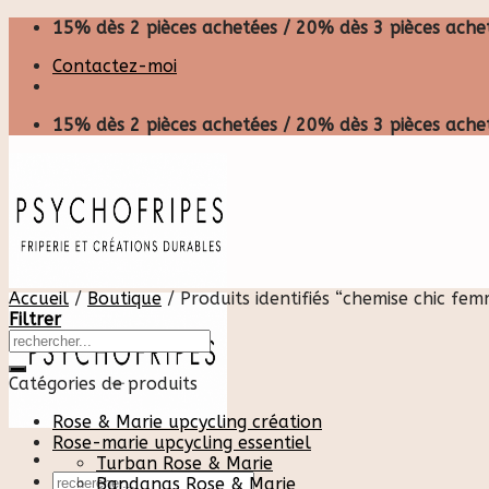
Skip
15% dès 2 pièces achetées / 20% dès 3 pièces achet
to
Contactez-moi
content
15% dès 2 pièces achetées / 20% dès 3 pièces achet
Accueil
/
Boutique
/
Produits identifiés “chemise chic fe
Filtrer
Catégories de produits
Rose & Marie upcycling création
Rose-marie upcycling essentiel
Turban Rose & Marie
Recherche
Bandanas Rose & Marie