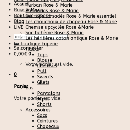
Accueil
Turban Rose & Marie
Rose & Marie
Bandanas Rose & Marie
Boutique friperie
Les tops torsadés Rose & Marie essentiel
Blog
Les chouchoux de chapeau Rose & Marie
LIVE
Chemise upcyclée Rose &Marie
Sac bohème Rose & Marie
Recherche
Les héritières coton antique Rose & Marie
pour :
La boutique friperie
Se connecter
Hauts
0,00
€
0
Tops
Blouse
Votre panier est vide.
Chemises
Pull
0
Sweats
Gilets
Panier
Bas
Pantalons
Votre panier est vide.
Jupes
Shorts
Accessoires
Sacs
Ceintures
Chapeaux