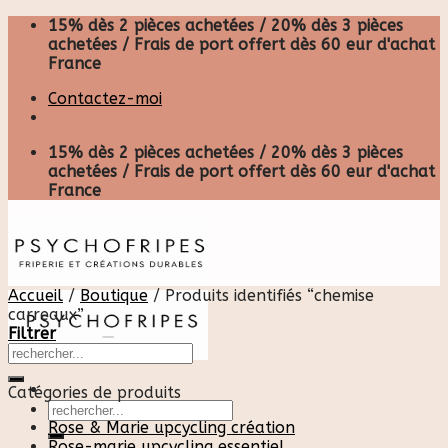
Skip
15% dès 2 pièces achetées / 20% dès 3 pièces
to
achetées / Frais de port offert dès 60 eur d'achat
content
France
Contactez-moi
15% dès 2 pièces achetées / 20% dès 3 pièces
achetées / Frais de port offert dès 60 eur d'achat
France
Accueil
/
Boutique
/
Produits identifiés “chemise
carreaux”
Filtrer
Catégories de produits
Recherche
pour :
Rose & Marie upcycling création
Rose-marie upcycling essentiel