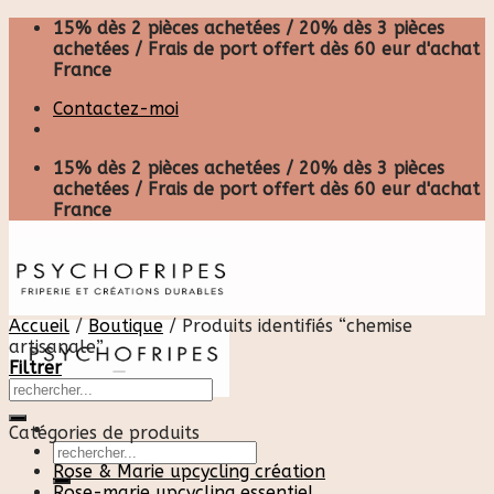
Skip
15% dès 2 pièces achetées / 20% dès 3 pièces
to
achetées / Frais de port offert dès 60 eur d'achat
content
France
Contactez-moi
15% dès 2 pièces achetées / 20% dès 3 pièces
achetées / Frais de port offert dès 60 eur d'achat
France
Accueil
/
Boutique
/
Produits identifiés “chemise
artisanale”
Filtrer
Catégories de produits
Recherche
pour :
Rose & Marie upcycling création
Rose-marie upcycling essentiel