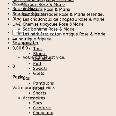
Accueil
Turban Rose & Marie
Rose & Marie
Bandanas Rose & Marie
Boutique friperie
Les tops torsadés Rose & Marie essentiel
Blog
Les chouchoux de chapeau Rose & Marie
LIVE
Chemise upcyclée Rose &Marie
Sac bohème Rose & Marie
Recherche
Les héritières coton antique Rose & Marie
pour :
La boutique friperie
Se connecter
Hauts
0,00
€
0
Tops
Blouse
Votre panier est vide.
Chemises
Pull
0
Sweats
Gilets
Panier
Bas
Pantalons
Votre panier est vide.
Jupes
Shorts
Accessoires
Sacs
Ceintures
Chapeaux