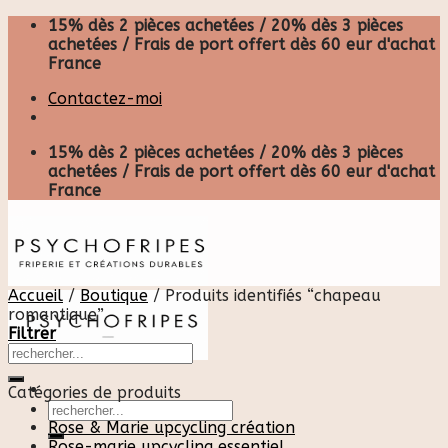
Skip
15% dès 2 pièces achetées / 20% dès 3 pièces
to
achetées / Frais de port offert dès 60 eur d'achat
content
France
Contactez-moi
15% dès 2 pièces achetées / 20% dès 3 pièces
achetées / Frais de port offert dès 60 eur d'achat
France
Accueil
/
Boutique
/
Produits identifiés “chapeau
romantique”
Filtrer
Catégories de produits
Recherche
pour :
Rose & Marie upcycling création
Rose-marie upcycling essentiel