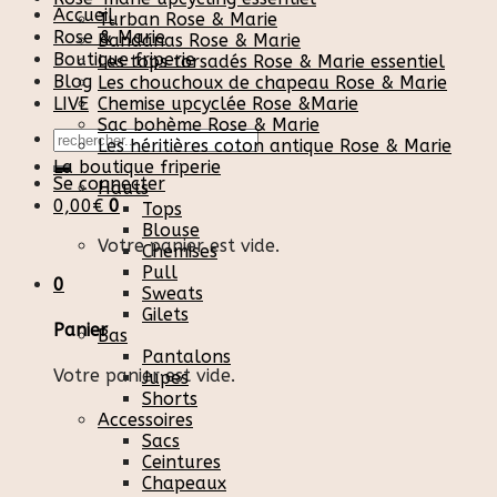
Accueil
Turban Rose & Marie
Rose & Marie
Bandanas Rose & Marie
Boutique friperie
Les tops torsadés Rose & Marie essentiel
Blog
Les chouchoux de chapeau Rose & Marie
LIVE
Chemise upcyclée Rose &Marie
Sac bohème Rose & Marie
Recherche
Les héritières coton antique Rose & Marie
pour :
La boutique friperie
Se connecter
Hauts
0,00
€
0
Tops
Blouse
Votre panier est vide.
Chemises
Pull
0
Sweats
Gilets
Panier
Bas
Pantalons
Votre panier est vide.
Jupes
Shorts
Accessoires
Sacs
Ceintures
Chapeaux