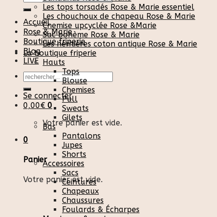
pour :
Les tops torsadés Rose & Marie essentiel
Les chouchoux de chapeau Rose & Marie
Accueil
Chemise upcyclée Rose &Marie
Rose & Marie
Sac bohème Rose & Marie
Boutique friperie
Les héritières coton antique Rose & Marie
Blog
La boutique friperie
LIVE
Hauts
Tops
Recherche
Blouse
pour :
Chemises
Se connecter
Pull
0,00
€
0
Sweats
Gilets
Votre panier est vide.
Bas
Pantalons
0
Jupes
Shorts
Panier
Accessoires
Sacs
Votre panier est vide.
Ceintures
Chapeaux
Chaussures
Foulards & Écharpes