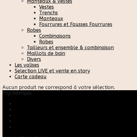
Manteaux & vestes
Vestes
Trenchs
Manteaux
Fourrures et Fausses Fourrures
Robes
Combinaisons
Robes
Tailleurs et ensemble & combinaison
Maillots de bain
Divers
Les valises
Selection LIVE et vente en story
Carte cadeau
Aucun produit ne correspond à votre sélection.
Psychofripes
Accueil
Boutique
Blog
A propos
Rose & Marie upcycling