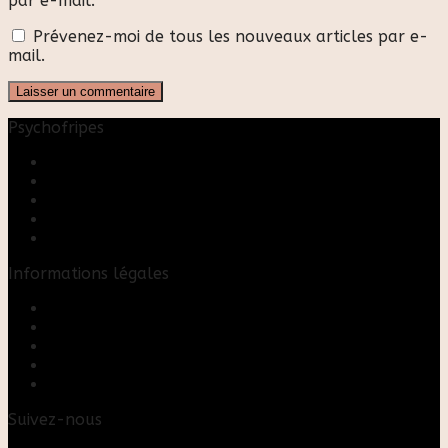
par e-mail.
Prévenez-moi de tous les nouveaux articles par e-
mail.
Psychofripes
Accueil
Boutique
Blog
A propos
Rose & Marie upcycling
Informations légales
Contact
Mon compte
Mentions Légales
Conditions Générales de Vente
FAQ
Suivez-nous