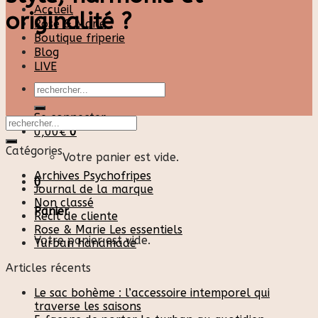
Accueil
originalité ?
Rose & Marie
Boutique friperie
Blog
LIVE
Recherche
pour :
Se connecter
0,00
€
0
Catégories
Votre panier est vide.
Archives Psychofripes
0
Journal de la marque
Non classé
Panier
Recit de cliente
Rose & Marie Les essentiels
Votre panier est vide.
Turban handmade
Articles récents
Le sac bohème : l’accessoire intemporel qui
traverse les saisons