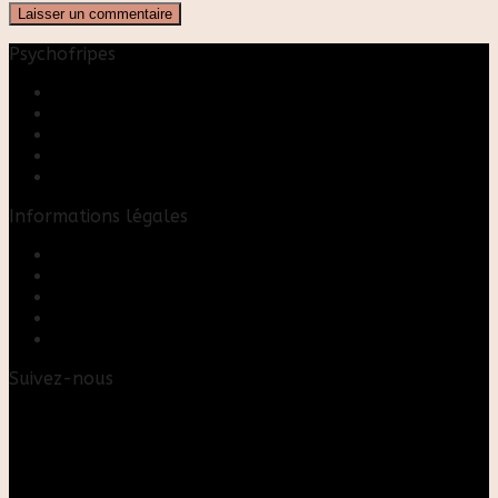
Psychofripes
Accueil
Boutique
Blog
A propos
Rose & Marie upcycling
Informations légales
Contact
Mon compte
Mentions Légales
Conditions Générales de Vente
FAQ
Suivez-nous