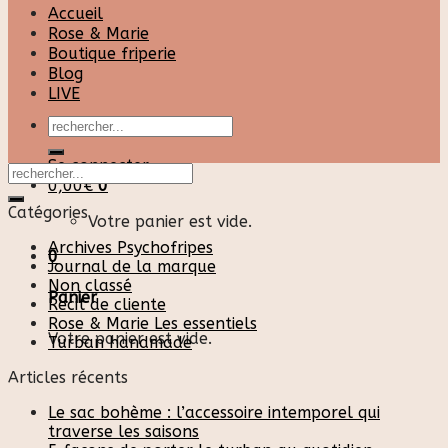
Accueil
Rose & Marie
Boutique friperie
Blog
LIVE
Recherche
pour :
Se connecter
0,00
€
0
Catégories
Votre panier est vide.
Archives Psychofripes
0
Journal de la marque
Non classé
Panier
Recit de cliente
Rose & Marie Les essentiels
Votre panier est vide.
Turban handmade
Articles récents
Le sac bohème : l’accessoire intemporel qui
traverse les saisons