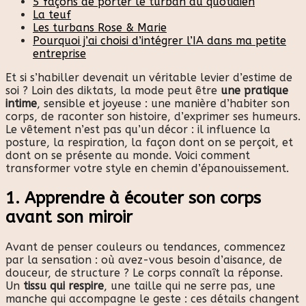
5 façons de porter le turban au quotidien
La teuf
Les turbans Rose & Marie
Pourquoi j’ai choisi d’intégrer l’IA dans ma petite
entreprise
Et si s’habiller devenait un véritable levier d’estime de
soi ? Loin des diktats, la mode peut être
une pratique
intime
, sensible et joyeuse : une manière d’habiter son
corps, de raconter son histoire, d’exprimer ses humeurs.
Le vêtement n’est pas qu’un décor : il influence la
posture, la respiration, la façon dont on se perçoit, et
dont on se présente au monde. Voici comment
transformer votre style en chemin d’épanouissement.
1. Apprendre à écouter son corps
avant son miroir
Avant de penser couleurs ou tendances, commencez
par la sensation : où avez-vous besoin d’aisance, de
douceur, de structure ? Le corps connaît la réponse.
Un
tissu qui respire
, une taille qui ne serre pas, une
manche qui accompagne le geste : ces détails changent