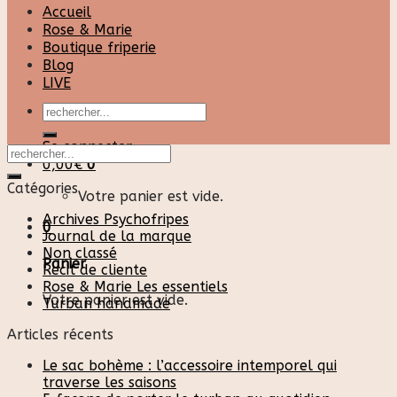
Accueil
Rose & Marie
Boutique friperie
Blog
LIVE
Recherche
pour :
Se connecter
0,00
€
0
Catégories
Votre panier est vide.
Archives Psychofripes
0
Journal de la marque
Non classé
Panier
Recit de cliente
Rose & Marie Les essentiels
Votre panier est vide.
Turban handmade
Articles récents
Le sac bohème : l’accessoire intemporel qui
traverse les saisons