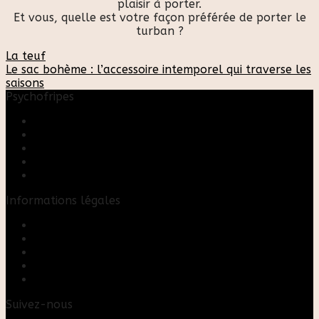
plaisir à porter.
Et vous, quelle est votre façon préférée de porter le
turban ?
La teuf
Le sac bohème : l’accessoire intemporel qui traverse les
saisons
Psychofripes
Accueil
Boutique
Blog
A propos
Rose & Marie upcycling
Informations légales
Contact
Mon compte
Mentions Légales
Conditions Générales de Vente
FAQ
Suivez-nous