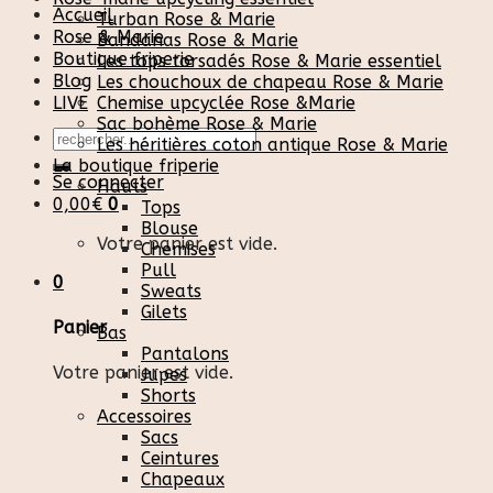
Accueil
Turban Rose & Marie
Rose & Marie
Bandanas Rose & Marie
Boutique friperie
Les tops torsadés Rose & Marie essentiel
Blog
Les chouchoux de chapeau Rose & Marie
LIVE
Chemise upcyclée Rose &Marie
Sac bohème Rose & Marie
Recherche
Les héritières coton antique Rose & Marie
pour :
La boutique friperie
Se connecter
Hauts
0,00
€
0
Tops
Blouse
Votre panier est vide.
Chemises
Pull
0
Sweats
Gilets
Panier
Bas
Pantalons
Votre panier est vide.
Jupes
Shorts
Accessoires
Sacs
Ceintures
Chapeaux