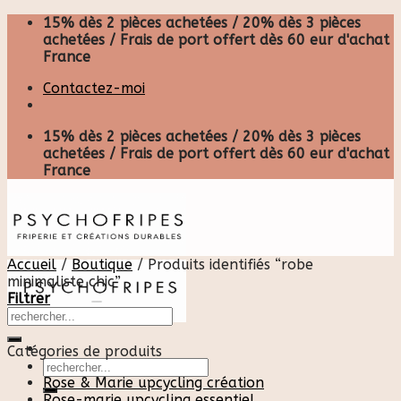
Skip
15% dès 2 pièces achetées / 20% dès 3 pièces
to
achetées / Frais de port offert dès 60 eur d'achat
content
France
Contactez-moi
15% dès 2 pièces achetées / 20% dès 3 pièces
achetées / Frais de port offert dès 60 eur d'achat
France
Accueil
/
Boutique
/
Produits identifiés “robe
minimaliste chic”
Filtrer
Catégories de produits
Recherche
pour :
Rose & Marie upcycling création
Rose-marie upcycling essentiel