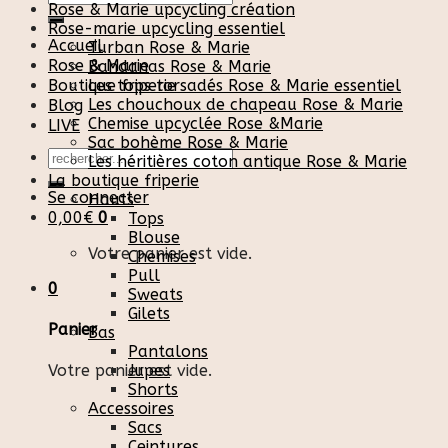
Rose & Marie upcycling création
pour :
Rose-marie upcycling essentiel
Accueil
Turban Rose & Marie
Rose & Marie
Bandanas Rose & Marie
Boutique friperie
Les tops torsadés Rose & Marie essentiel
Les chouchoux de chapeau Rose & Marie
Blog
Chemise upcyclée Rose &Marie
LIVE
Sac bohème Rose & Marie
Recherche
Les héritières coton antique Rose & Marie
pour :
La boutique friperie
Se connecter
Hauts
0,00
€
0
Tops
Blouse
Votre panier est vide.
Chemises
Pull
0
Sweats
Gilets
Panier
Bas
Pantalons
Votre panier est vide.
Jupes
Shorts
Accessoires
Sacs
Ceintures