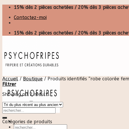
Skip
15% dès 2 pièces achetées / 20% dès 3 pièces achet
to
Contactez-moi
content
15% dès 2 pièces achetées / 20% dès 3 pièces achet
Accueil
/
Boutique
/
Produits identifiés “robe colorée fe
Filtrer
Showing all 2 results
Catégories de produits
Recherche