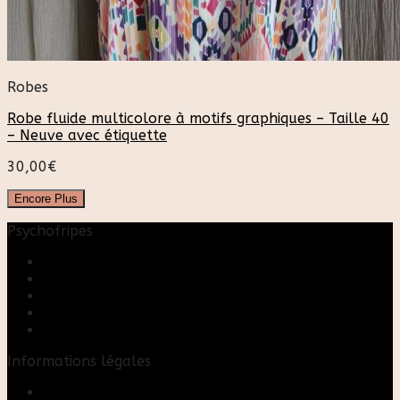
Robes
Robe fluide multicolore à motifs graphiques – Taille 40
– Neuve avec étiquette
30,00
€
Encore Plus
Psychofripes
Accueil
Boutique
Blog
A propos
Rose & Marie upcycling
Informations légales
Contact