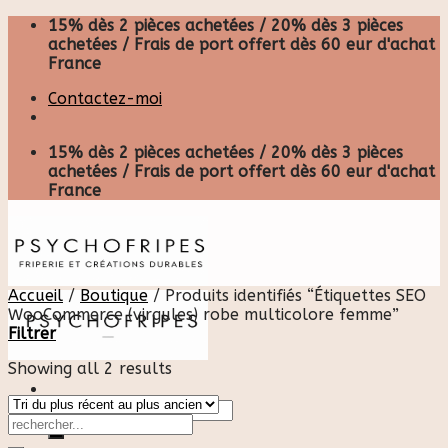
Skip
15% dès 2 pièces achetées / 20% dès 3 pièces
to
achetées / Frais de port offert dès 60 eur d'achat
content
France
Contactez-moi
15% dès 2 pièces achetées / 20% dès 3 pièces
achetées / Frais de port offert dès 60 eur d'achat
France
Accueil
/
Boutique
/
Produits identifiés “Étiquettes SEO
WooCommerce (virgules) robe multicolore femme”
Filtrer
Showing all 2 results
Recherche
pour :